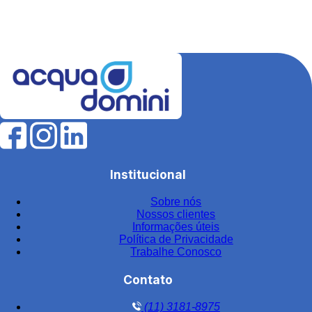
Equipamentos para tratamento de água
Estação de tratamento de efluentes industriais
Fábrica de filtros para tratamento de água
Fabricantes de elementos filtrantes
Filtro de água para indústria
Filtro de água industrial
Filtro de água industrial inox
Institucional
Filtro de carvão
Sobre nós
Filtro de carvão ativado para água
Nossos clientes
Filtro de carvão ativado industrial
Informações úteis
Política de Privacidade
Filtro de carvão ativado para tratamento de água
Trabalhe Conosco
Filtro de carvão preço
Contato
Filtro central
(11) 3181-8975