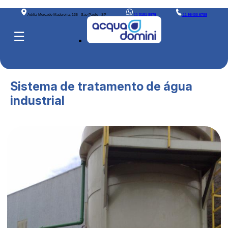
Adília Mercado Madureira, 135 - São Paulo - SP
11
3181-8975
11
96400-6789
☰
Sistema de tratamento de água
industrial