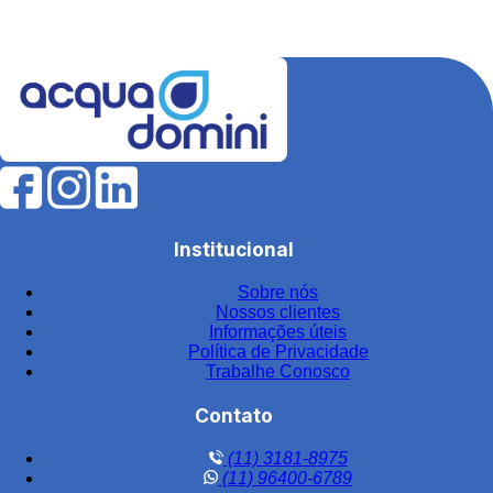
Equipamentos para tratamento de água
Estação de tratamento de efluentes industriais
Fábrica de filtros para tratamento de água
Fabricantes de elementos filtrantes
Filtro de água para indústria
Filtro de água industrial
Filtro de água industrial inox
Institucional
Filtro de carvão
Sobre nós
Filtro de carvão ativado para água
Nossos clientes
Filtro de carvão ativado industrial
Informações úteis
Política de Privacidade
Filtro de carvão ativado para tratamento de água
Trabalhe Conosco
Filtro de carvão preço
Contato
Filtro central
(11) 3181-8975
Filtro central de água
(11) 96400-6789