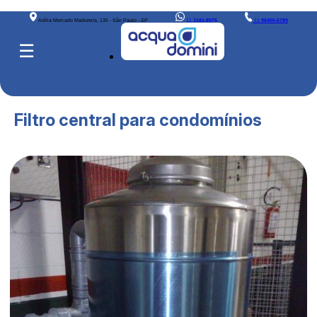
Adília Mercado Madureira, 135 - São Paulo - SP
11
3181-8975
11
96400-6789
☰
Filtro central para condomínios