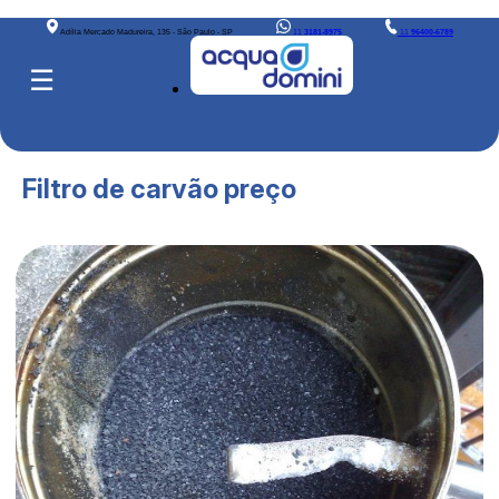
Adília Mercado Madureira, 135 - São Paulo - SP
11
3181-8975
11
96400-6789
☰
Filtro de carvão preço