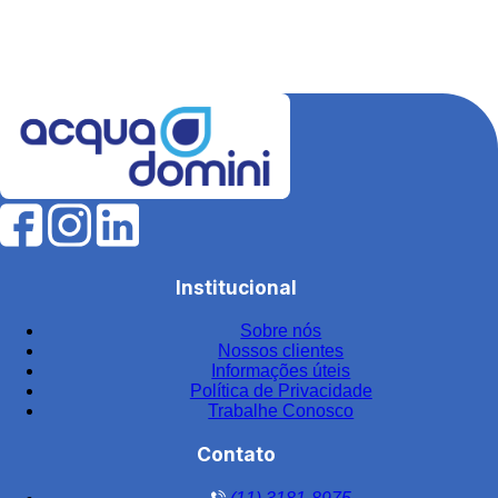
Equipamentos para estação de tratamento de água
Equipamentos para tratamento de água
Estação de tratamento de efluentes industriais
Fábrica de filtros para tratamento de água
Fabricantes de elementos filtrantes
Filtro de água para indústria
Filtro de água industrial
Filtro de água industrial inox
Institucional
Filtro de carvão
Sobre nós
Filtro de carvão ativado para água
Nossos clientes
Filtro de carvão ativado industrial
Informações úteis
Política de Privacidade
Filtro de carvão ativado para tratamento de água
Trabalhe Conosco
Filtro de carvão preço
Contato
Filtro central