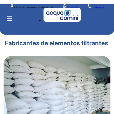
Adília Mercado Madureira, 135 - São Paulo - SP
11
3181-8975
11
96400-6789
☰
Fabricantes de elementos filtrantes