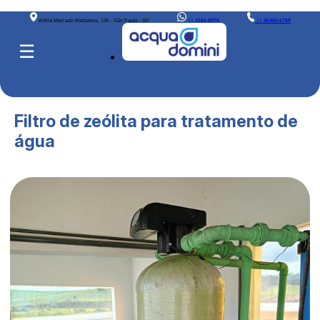
Adília Mercado Madureira, 135 - São Paulo - SP
11
3181-8975
11
96400-6789
☰
Filtro de zeólita para tratamento de
água