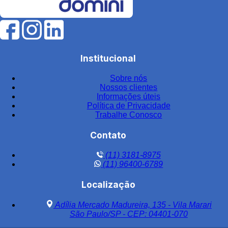
Filtro de água para indústria
Filtro de água industrial
Filtro de água industrial inox
Institucional
Filtro de carvão
Sobre nós
Filtro de carvão ativado para água
Nossos clientes
Filtro de carvão ativado industrial
Informações úteis
Política de Privacidade
Filtro de carvão ativado para tratamento de água
Trabalhe Conosco
Filtro de carvão preço
Contato
Filtro central
(11) 3181-8975
Filtro central de água
(11) 96400-6789
Filtro central de água em aço inox
Localização
Filtro central de água inox
Adília Mercado Madureira, 135 - Vila Marari
Filtro central de água potável aço inox
São Paulo/SP - CEP: 04401-070