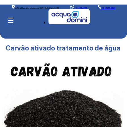
Adília Mercado Madureira, 135 - São Paulo - SP
11
3181-8975
11
96400-6789
☰
Carvão ativado tratamento de água