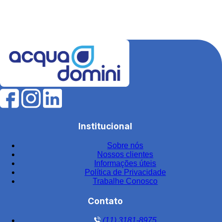
Equipamentos para estação de tratamento de água
Equipamentos para tratamento de água
Estação de tratamento de efluentes industriais
Fábrica de filtros para tratamento de água
Fabricantes de elementos filtrantes
Filtro de água para indústria
Filtro de água industrial
Filtro de água industrial inox
Institucional
Filtro de carvão
Sobre nós
Filtro de carvão ativado para água
Nossos clientes
Filtro de carvão ativado industrial
Informações úteis
Política de Privacidade
Filtro de carvão ativado para tratamento de água
Trabalhe Conosco
Filtro de carvão preço
Contato
Filtro central
(11) 3181-8975