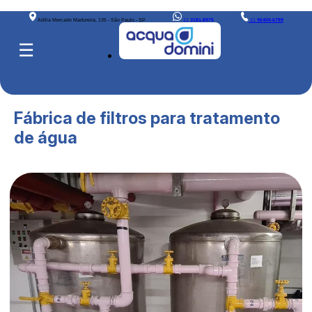
Adília Mercado Madureira, 135 - São Paulo - SP
11
3181-8975
11
96400-6789
☰
Fábrica de filtros para tratamento
de água