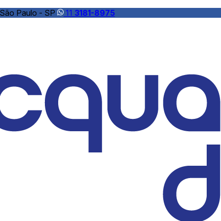
 São Paulo - SP
11
3181-8975
as de cloro
Soli