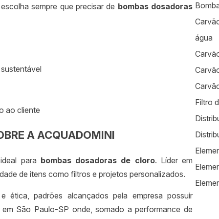
Bomba
 escolha sempre que precisar de
bombas dosadoras
Carvão
água
Carvão
 sustentável
Carvão
Carvão
Filtro 
 ao cliente
Distrib
OBRE A ACQUADOMINI
Distrib
Elemen
ideal para
bombas dosadoras de cloro
. Líder em
Elemen
ade de itens como filtros e projetos personalizados.
Element
e ética, padrões alcançados pela empresa possuir
Empres
da em São Paulo-SP onde, somado a performance de
Equipa