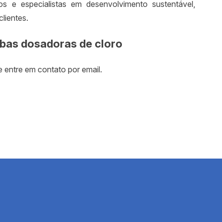
os e especialistas em desenvolvimento sustentável,
água
lientes.
Equipa
bas dosadoras de cloro
Estaçã
Fábric
 entre em contato por email.
Fabric
Filtro 
Filtro 
Filtro 
Filtro
Filtro
Filtro 
Filtro
água