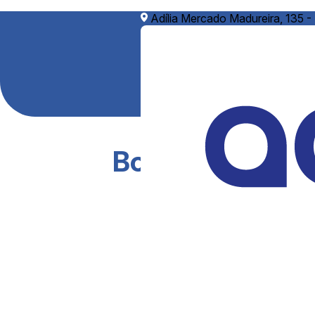
Adília Mercado Madureira, 135 -
Bombas dosador