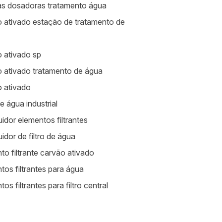
s dosadoras tratamento água
 ativado estação de tratamento de
 ativado sp
 ativado tratamento de água
 ativado
de água industrial
uidor elementos filtrantes
uidor de filtro de água
to filtrante carvão ativado
tos filtrantes para água
os filtrantes para filtro central
a de limpeza de caixa d água sp
mentos para estação de tratamento de