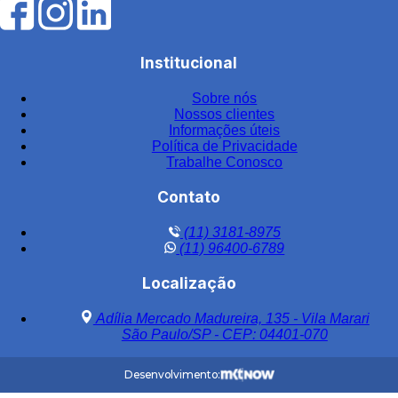
Filtro de água industrial
Filtro de água industrial inox
Institucional
Filtro de carvão
Sobre nós
Filtro de carvão ativado para água
Nossos clientes
Filtro de carvão ativado industrial
Informações úteis
Política de Privacidade
Filtro de carvão ativado para tratamento de água
Trabalhe Conosco
Filtro de carvão preço
Contato
Filtro central
(11) 3181-8975
Filtro central de água
(11) 96400-6789
Filtro central de água em aço inox
Localização
Filtro central de água inox
Adília Mercado Madureira, 135 - Vila Marari
Filtro central de água potável aço inox
São Paulo/SP - CEP: 04401-070
Filtro central para condomínios
Desenvolvimento:
Filtro central polipropileno