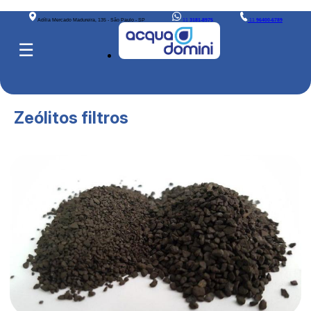
Adília Mercado Madureira, 135 - São Paulo - SP
11
3181-8975
11
96400-6789
☰
Zeólitos filtros