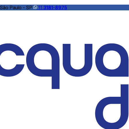
 São Paulo - SP
11
3181-8975
nte carvão ativado
Soli