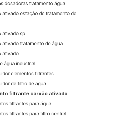
s dosadoras tratamento água
 ativado estação de tratamento de
 ativado sp
 ativado tratamento de água
 ativado
de água industrial
uidor elementos filtrantes
uidor de filtro de água
nto filtrante carvão ativado
tos filtrantes para água
os filtrantes para filtro central
a de limpeza de caixa d água sp
mentos para estação de tratamento de