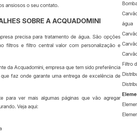
Bomba
os ansiosos o seu contato.
Carvão
ALHES SOBRE A ACQUADOMINI
água
Carvão
resa precisa para tratamento de água. São opções
Carvão
filtros e filtro central valor com personalização e
Carvão
Filtro 
ente da Acquadomini, empresa que tem sido preferência
Distrib
 que faz onde garante uma entrega de excelência de
Distrib
Eleme
te para ver mais algumas páginas que vão agregar
Elemen
rando. Veja aqui:
Element
Empres
a
Equipa