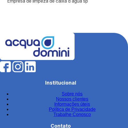
Empresa de limpeza de caixa d água sp
Equipamentos para estação de tratamento de água
Equipamentos para tratamento de água
Estação de tratamento de efluentes industriais
Fábrica de filtros para tratamento de água
Fabricantes de elementos filtrantes
Filtro de água para indústria
Filtro de água industrial
Filtro de água industrial inox
Institucional
Filtro de carvão
Sobre nós
Filtro de carvão ativado para água
Nossos clientes
Filtro de carvão ativado industrial
Informações úteis
Política de Privacidade
Filtro de carvão ativado para tratamento de água
Trabalhe Conosco
Filtro de carvão preço
Contato