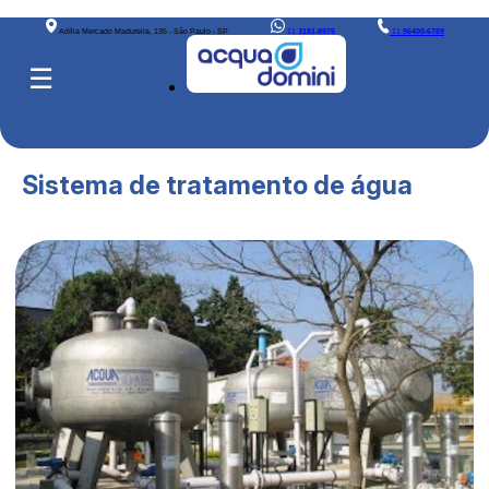
Adília Mercado Madureira, 135 - São Paulo - SP
11
3181-8975
11
96400-6789
☰
Sistema de tratamento de água