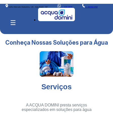
Adília Mercado Madureira, 135 - São Paulo - SP
11
3181-8975
11
96400-6789
☰
Conheça Nossas Soluções para Água
Serviços
A ACQUA DOMINI presta serviços
especializados em soluções para água