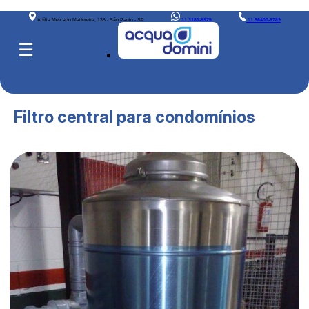
Adília Mercado Madureira, 135 - São Paulo - SP
11
3181-8975
11
96400-6789
☰
Filtro central para condomínios