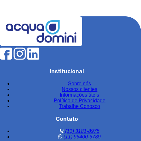
Equipamentos para tratamento de água
Estação de tratamento de efluentes industriais
Fábrica de filtros para tratamento de água
Fabricantes de elementos filtrantes
Filtro de água para indústria
Filtro de água industrial
Filtro de água industrial inox
Institucional
Filtro de carvão
Sobre nós
Filtro de carvão ativado para água
Nossos clientes
Filtro de carvão ativado industrial
Informações úteis
Política de Privacidade
Filtro de carvão ativado para tratamento de água
Trabalhe Conosco
Filtro de carvão preço
Contato
Filtro central
(11) 3181-8975
Filtro central de água
(11) 96400-6789