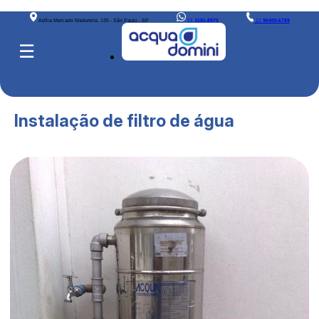
Adília Mercado Madureira, 135 - São Paulo - SP
11
3181-8975
11
96400-6789
☰
Instalação de filtro de água