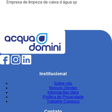
Empresa de limpeza de caixa d água sp
Equipamentos para estação de tratamento de água
Equipamentos para tratamento de água
Estação de tratamento de efluentes industriais
Fábrica de filtros para tratamento de água
Fabricantes de elementos filtrantes
Filtro de água para indústria
Filtro de água industrial
Filtro de água industrial inox
Institucional
Filtro de carvão
Sobre nós
Filtro de carvão ativado para água
Nossos clientes
Filtro de carvão ativado industrial
Informações úteis
Política de Privacidade
Filtro de carvão ativado para tratamento de água
Trabalhe Conosco
Filtro de carvão preço
Contato