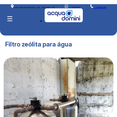
Adília Mercado Madureira, 135 - São Paulo - SP
11
3181-8975
11
96400-6789
☰
Filtro zeólita para água