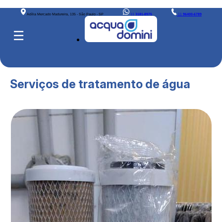
Adília Mercado Madureira, 135 - São Paulo - SP
11
3181-8975
11
96400-6789
☰
Serviços de tratamento de água