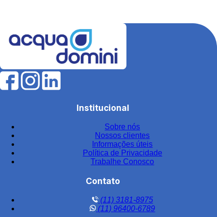
Equipamentos para tratamento de água
Estação de tratamento de efluentes industriais
Fábrica de filtros para tratamento de água
Fabricantes de elementos filtrantes
Filtro de água para indústria
Filtro de água industrial
Filtro de água industrial inox
Institucional
Filtro de carvão
Sobre nós
Filtro de carvão ativado para água
Nossos clientes
Filtro de carvão ativado industrial
Informações úteis
Política de Privacidade
Filtro de carvão ativado para tratamento de água
Trabalhe Conosco
Filtro de carvão preço
Contato
Filtro central
(11) 3181-8975
Filtro central de água
(11) 96400-6789