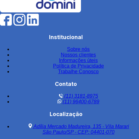
Filtro de água para indústria
Filtro de água industrial
Filtro de água industrial inox
Institucional
Filtro de carvão
Sobre nós
Filtro de carvão ativado para água
Nossos clientes
Filtro de carvão ativado industrial
Informações úteis
Política de Privacidade
Filtro de carvão ativado para tratamento de água
Trabalhe Conosco
Filtro de carvão preço
Contato
Filtro central
(11) 3181-8975
Filtro central de água
(11) 96400-6789
Filtro central de água em aço inox
Localização
Filtro central de água inox
Adília Mercado Madureira, 135 - Vila Marari
Filtro central de água potável aço inox
São Paulo/SP - CEP: 04401-070