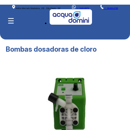
Adília Mercado Madureira, 135 - São Paulo - SP
11
3181-8975
11
96400-6789
☰
Bombas dosadoras de cloro