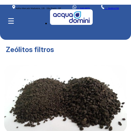
Adília Mercado Madureira, 135 - São Paulo - SP
11
3181-8975
11
96400-6789
☰
Zeólitos filtros