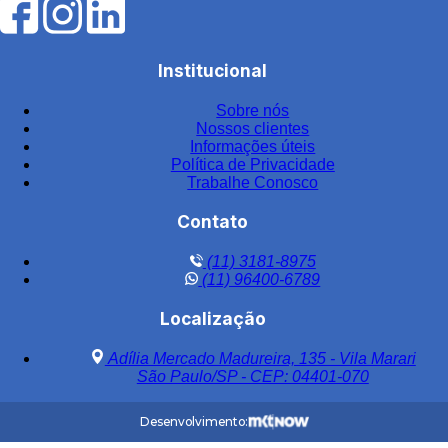
Filtro de água industrial
Filtro de água industrial inox
Institucional
Filtro de carvão
Sobre nós
Filtro de carvão ativado para água
Nossos clientes
Filtro de carvão ativado industrial
Informações úteis
Política de Privacidade
Filtro de carvão ativado para tratamento de água
Trabalhe Conosco
Filtro de carvão preço
Contato
Filtro central
(11) 3181-8975
Filtro central de água
(11) 96400-6789
Filtro central de água em aço inox
Localização
Filtro central de água inox
Adília Mercado Madureira, 135 - Vila Marari
Filtro central de água potável aço inox
São Paulo/SP - CEP: 04401-070
Filtro central para condomínios
Desenvolvimento:
Filtro central polipropileno