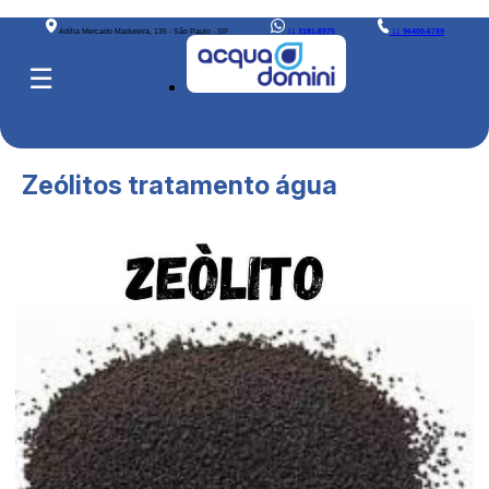
Adília Mercado Madureira, 135 - São Paulo - SP
11
3181-8975
11
96400-6789
☰
Zeólitos tratamento água