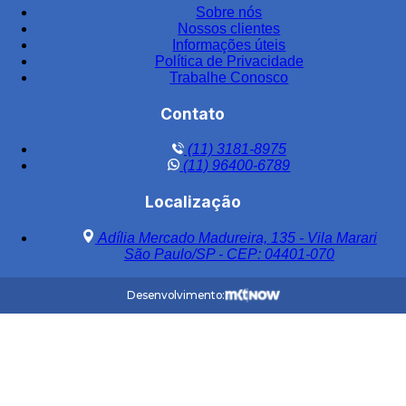
Sobre nós
Nossos clientes
Informações úteis
Política de Privacidade
Trabalhe Conosco
Contato
(11) 3181-8975
(11) 96400-6789
Localização
Adília Mercado Madureira, 135 - Vila Marari
São Paulo/SP - CEP: 04401-070
Desenvolvimento: