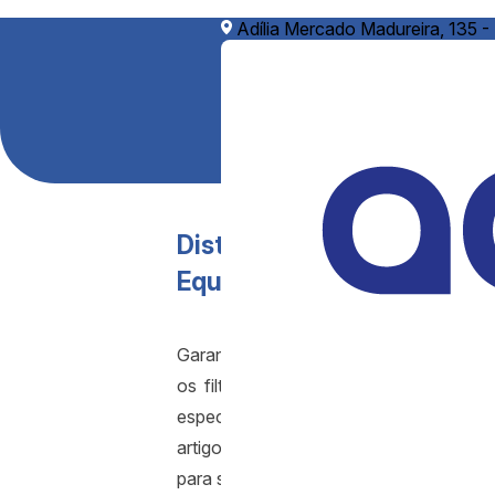
Adília Mercado Madureira, 135 -
Distribuidor de Filtro de
Equipamentos
Garantir a qualidade da água que con
os filtros de água se tornaram indisp
especialista na distribuição de filtros
artigo, abordaremos a importância dos fi
para suas necessidades.