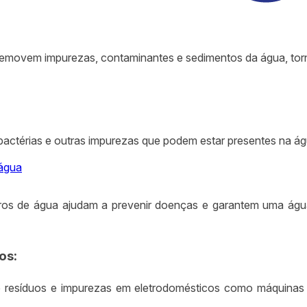
ua
ue removem impurezas, contaminantes e sedimentos da água, to
actérias e outras impurezas que podem estar presentes na ág
 água
ltros de água ajudam a prevenir doenças e garantem uma águ
os:
 resíduos e impurezas em eletrodomésticos como máquinas de