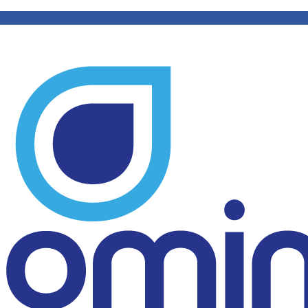
 Tratamento de Água e
nte preocupação com a pureza da água,
amento de Água e Equipamentos
é
ara garantir água pura e saudável. Neste
 confiável e como escolher o filtro ideal