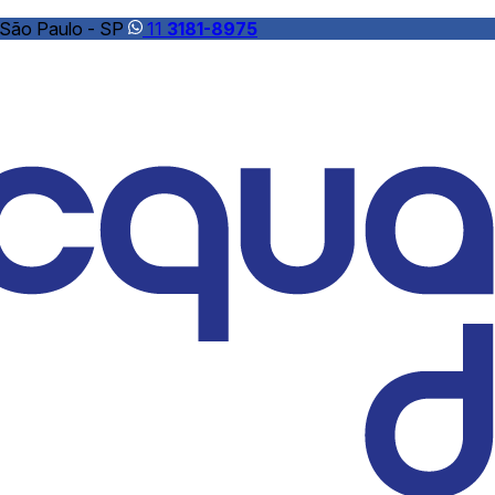
 São Paulo - SP
11
3181-8975
 Água: A Solução Ideal pela ACQUADOMINI
sumimos é essencial para a saúde e bem-estar. Com a cresce
ensáveis em residências e empresas. A
ACQUADOMINI Trat
 de água de alta qualidade, oferecendo soluções eficientes p
ltros de água, os benefícios de adquiri-los com um distribuidor