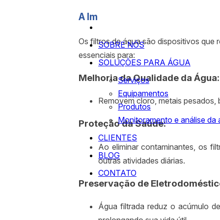
A Importância dos Filtros de Ág
Os filtros de água são dispositivos q
SOBRE NÓS
essenciais para:
SOLUÇÕES PARA ÁGUA
Melhoria da Qualidade da Água:
Serviços
Equipamentos
Removem cloro, metais pesados, b
Produtos
Monitoramento e análise da
Proteção da Saúde:
CLIENTES
Ao eliminar contaminantes, os fi
BLOG
outras atividades diárias.
CONTATO
Preservação de Eletrodoméstic
Água filtrada reduz o acúmulo de